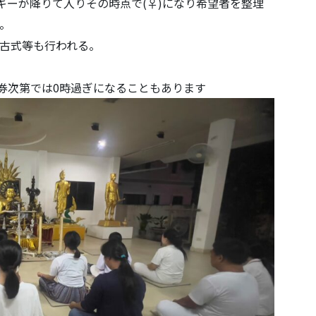
ギーが降りて入りその時点で(♀)になり希望者を整理
。
古式等も行われる。
券次第では0時過ぎになることもあります